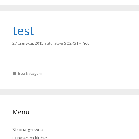
test
27 czerwca, 2015
autorstwa
SQ2KST - Piotr
Categories
Bez kategorii
Menu
Strona główna
O naszym klubie