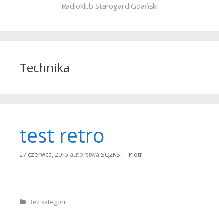
Radioklub Starogard Gdański
Technika
test retro
27 czerwca, 2015
autorstwa
SQ2KST - Piotr
Categories
Bez kategorii