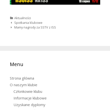
Categories
Aktualności
Nawigacja wpisów
Spotkania klubowe
Mamy nagrody za SSTV z ISS
Menu
Strona główna
O naszym klubie
Członkowie klubu
Informacje klubowe
Uzyskane dyplomy